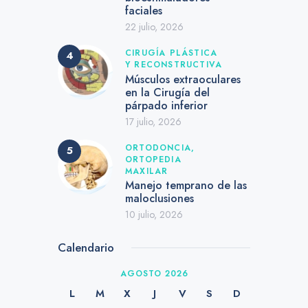
faciales
22 julio, 2026
CIRUGÍA PLÁSTICA
Y RECONSTRUCTIVA
Músculos extraoculares
en la Cirugía del
párpado inferior
17 julio, 2026
ORTODONCIA,
ORTOPEDIA
MAXILAR
Manejo temprano de las
maloclusiones
10 julio, 2026
Calendario
AGOSTO 2026
L
M
X
J
V
S
D