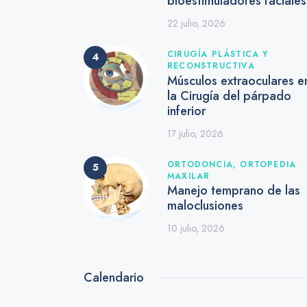
bioestimuladores faciale
22 julio, 2026
CIRUGÍA PLÁSTICA Y
RECONSTRUCTIVA
Músculos extraoculares e
la Cirugía del párpado
inferior
17 julio, 2026
ORTODONCIA,
ORTOPEDIA
MAXILAR
Manejo temprano de las
maloclusiones
10 julio, 2026
Calendario