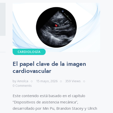
CARDIOLOGÍA
El papel clave de la imagen
cardiovascular
by
Amolca
15 mayo, 2026
359
Views
0
Comments
Este contenido está basado en el capítulo
“Dispositivos de asistencia mecánica”,
desarrollado por Min Pu, Brandon Stacey y Ulrich