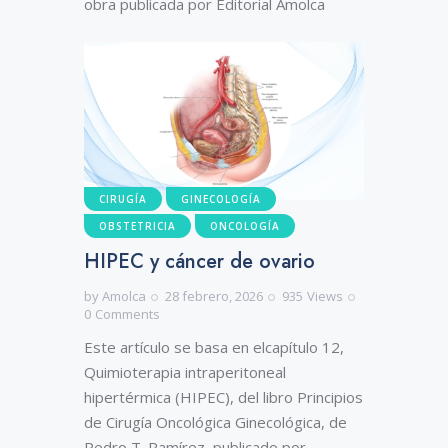
obra publicada por Editorial Amolca
CIRUGÍA
GINECOLOGÍA
OBSTETRICIA
ONCOLOGÍA
HIPEC y cáncer de ovario
by
Amolca
28 febrero, 2026
935
Views
0
Comments
Este artículo se basa en elcapítulo 12,
Quimioterapia intraperitoneal
hipertérmica (HIPEC), del libro Principios
de Cirugía Oncológica Ginecológica, de
Pedro T. Ramírez, publicado por