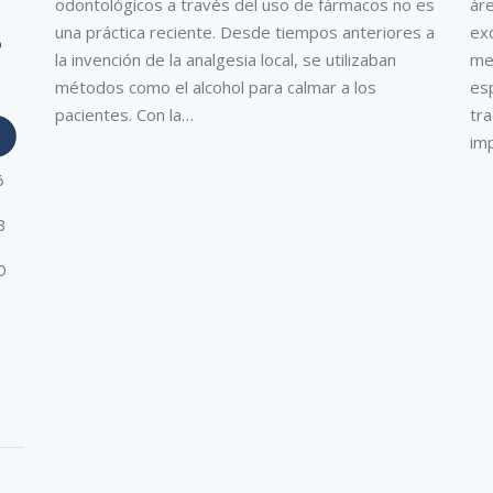
odontológicos a través del uso de fármacos no es
áre
una práctica reciente. Desde tiempos anteriores a
exc
D
la invención de la analgesia local, se utilizaban
mej
métodos como el alcohol para calmar a los
es
2
pacientes. Con la…
tra
9
im
6
3
0