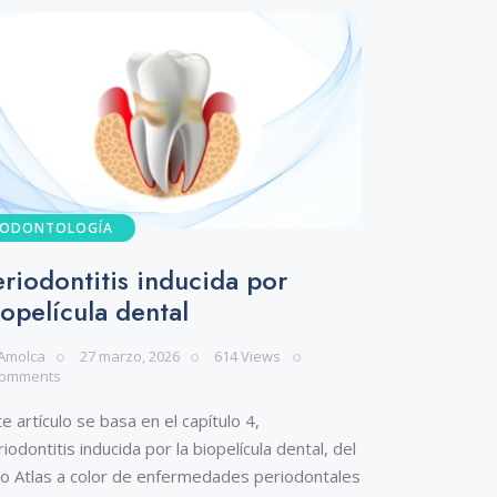
ODONTOLOGÍA
eriodontitis inducida por
iopelícula dental
Amolca
27 marzo, 2026
614
Views
omments
e artículo se basa en el capítulo 4,
iodontitis inducida por la biopelícula dental, del
bro Atlas a color de enfermedades periodontales