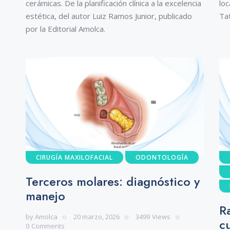
cerámicas. De la planificación clínica a la excelencia
loc
estética, del autor Luiz Ramos Junior, publicado
Tat
por la Editorial Amolca.
CIRUGÍA MAXILOFACIAL
ODONTOLOGÍA
Terceros molares: diagnóstico y
manejo
R
by
Amolca
20 marzo, 2026
3499
Views
c
0
Comments