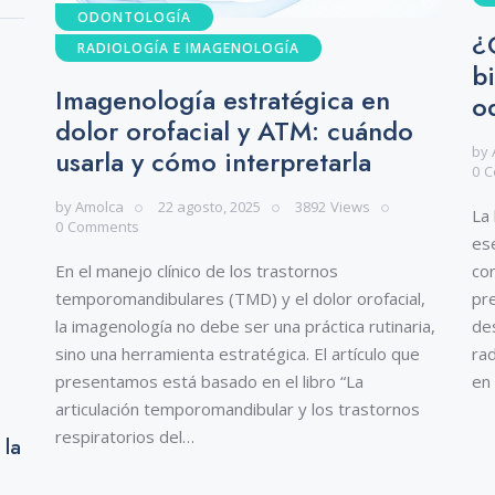
ODONTOLOGÍA
¿
RADIOLOGÍA E IMAGENOLOGÍA
b
Imagenología estratégica en
o
dolor orofacial y ATM: cuándo
by
usarla y cómo interpretarla
0
C
by
Amolca
22 agosto, 2025
3892
Views
La 
0
Comments
ese
cor
En el manejo clínico de los trastornos
pr
temporomandibulares (TMD) y el dolor orofacial,
des
la imagenología no debe ser una práctica rutinaria,
rad
sino una herramienta estratégica. El artículo que
en 
presentamos está basado en el libro “La
articulación temporomandibular y los trastornos
respiratorios del…
 la