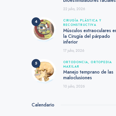
bioestimuladores faciale
22 julio, 2026
CIRUGÍA PLÁSTICA Y
RECONSTRUCTIVA
Músculos extraoculares e
la Cirugía del párpado
inferior
17 julio, 2026
ORTODONCIA,
ORTOPEDIA
MAXILAR
Manejo temprano de las
maloclusiones
10 julio, 2026
Calendario