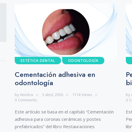
ESTÉTICA DENTAL
ODONTOLOGÍA
Cementación adhesiva en
P
odontología
b
by
Amolca
3 abril, 2026
1114
Views
by
0
Comments
0
C
Este artículo se basa en el capítulo “Cementación
Est
adhesiva para coronas cerámicas y postes
Per
prefabricados” del libro Restauraciones
li