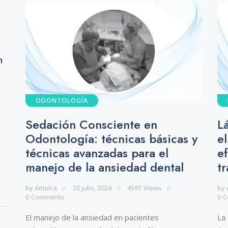
s
n
ODONTOLOGÍA
Sedación Consciente en
L
Odontología: técnicas básicas y
e
técnicas avanzadas para el
e
manejo de la ansiedad dental
t
by
Amolca
20 julio, 2024
4591
Views
by
0
Comments
0
C
El manejo de la ansiedad en pacientes
La 