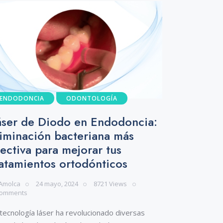
ENDODONCIA
ODONTOLOGÍA
áser de Diodo en Endodoncia:
liminación bacteriana más
fectiva para mejorar tus
ratamientos ortodónticos
Amolca
24 mayo, 2024
8721
Views
omments
tecnología láser ha revolucionado diversas