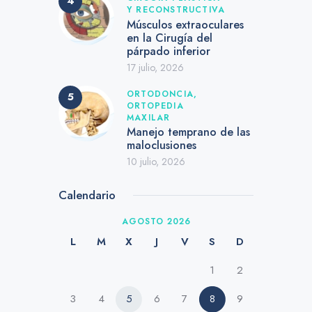
Y RECONSTRUCTIVA
Músculos extraoculares
en la Cirugía del
párpado inferior
17 julio, 2026
ORTODONCIA,
ORTOPEDIA
MAXILAR
Manejo temprano de las
maloclusiones
10 julio, 2026
Calendario
AGOSTO 2026
L
M
X
J
V
S
D
1
2
3
4
5
6
7
8
9