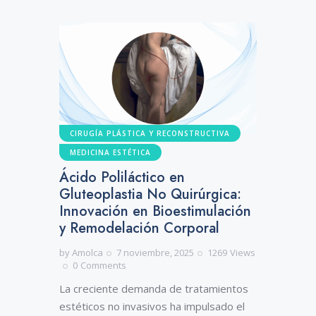
CIRUGÍA PLÁSTICA Y RECONSTRUCTIVA
MEDICINA ESTÉTICA
Ácido Poliláctico en
Gluteoplastia No Quirúrgica:
Innovación en Bioestimulación
y Remodelación Corporal
by
Amolca
7 noviembre, 2025
1269
Views
0
Comments
La creciente demanda de tratamientos
estéticos no invasivos ha impulsado el