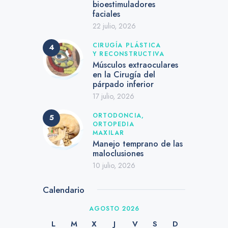
bioestimuladores
faciales
22 julio, 2026
CIRUGÍA PLÁSTICA
Y RECONSTRUCTIVA
Músculos extraoculares
en la Cirugía del
párpado inferior
17 julio, 2026
ORTODONCIA,
ORTOPEDIA
MAXILAR
Manejo temprano de las
maloclusiones
10 julio, 2026
Calendario
AGOSTO 2026
L
M
X
J
V
S
D