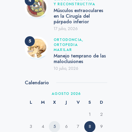
Y RECONSTRUCTIVA
Músculos extraoculares
en la Cirugía del
párpado inferior
17 julio, 2026
ORTODONCIA,
ORTOPEDIA
MAXILAR
Manejo temprano de las
maloclusiones
10 julio, 2026
Calendario
AGOSTO 2026
L
M
X
J
V
S
D
1
2
3
4
5
6
7
8
9