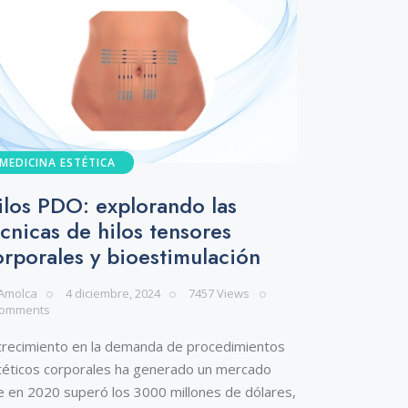
MEDICINA ESTÉTICA
ilos PDO: explorando las
écnicas de hilos tensores
orporales y bioestimulación
Amolca
4 diciembre, 2024
7457
Views
omments
 crecimiento en la demanda de procedimientos
téticos corporales ha generado un mercado
e en 2020 superó los 3000 millones de dólares,