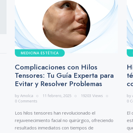
MEDICINA ESTÉTICA
Complicaciones con Hilos
H
Tensores: Tu Guía Experta para
t
Evitar y Resolver Problemas
c
by
Amolca
11 febrero, 2025
19203
Views
by
0
Comments
0
C
Los hilos tensores han revolucionado el
El
rejuvenecimiento facial no quirúrgico, ofreciendo
es
resultados inmediatos con tiempos de
qu