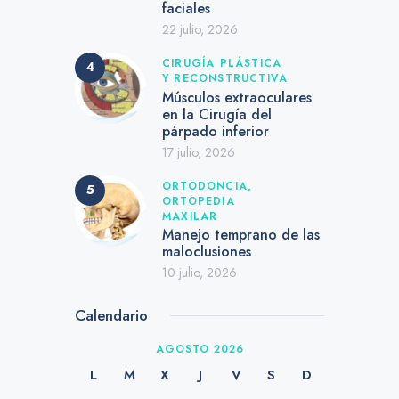
faciales
22 julio, 2026
CIRUGÍA PLÁSTICA
Y RECONSTRUCTIVA
Músculos extraoculares
en la Cirugía del
párpado inferior
17 julio, 2026
ORTODONCIA,
ORTOPEDIA
MAXILAR
Manejo temprano de las
maloclusiones
10 julio, 2026
Calendario
AGOSTO 2026
L
M
X
J
V
S
D