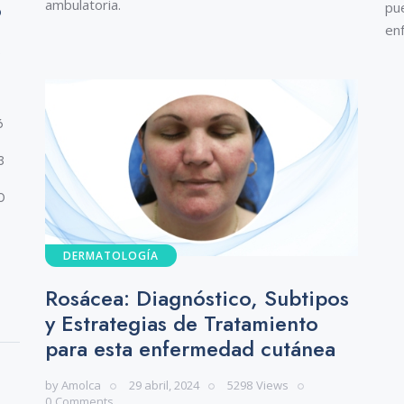
ambulatoria.
pu
D
en
2
9
6
3
0
DERMATOLOGÍA
Rosácea: Diagnóstico, Subtipos
y Estrategias de Tratamiento
para esta enfermedad cutánea
by
Amolca
29 abril, 2024
5298
Views
0
Comments