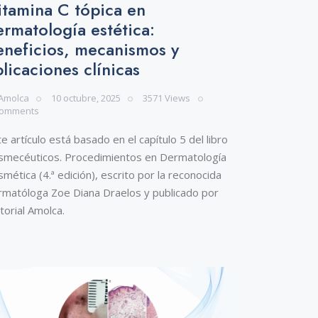
itamina C tópica en
ermatología estética:
eneficios, mecanismos y
licaciones clínicas
Amolca
10 octubre, 2025
3571
Views
omments
e artículo está basado en el capítulo 5 del libro
smecéuticos. Procedimientos en Dermatología
mética (4.ª edición), escrito por la reconocida
rmatóloga Zoe Diana Draelos y publicado por
torial Amolca.