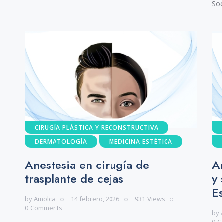
So
CIRUGÍA PLÁSTICA Y RECONSTRUCTIVA
DERMATOLOGÍA
MEDICINA ESTÉTICA
Anestesia en cirugía de
An
trasplante de cejas
y
E
by
Amolca
14 febrero, 2026
931
Views
0
Comments
by
0
C