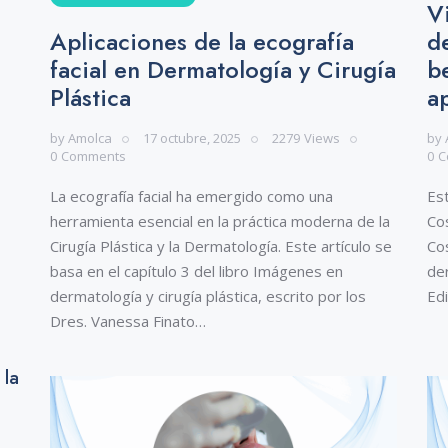
V
Aplicaciones de la ecografía
d
facial en Dermatología y Cirugía
b
Plástica
ap
by
Amolca
17 octubre, 2025
2279
Views
by
0
Comments
0
C
La ecografía facial ha emergido como una
Est
herramienta esencial en la práctica moderna de la
Co
Cirugía Plástica y la Dermatología. Este artículo se
Cos
basa en el capítulo 3 del libro Imágenes en
de
dermatología y cirugía plástica, escrito por los
Edi
Dres. Vanessa Finato…
 la
s