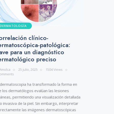
DERMATOLOGÍA
orrelación clínico-
ermatoscópica-patológica:
lave para un diagnóstico
ermatológico preciso
Amolca
25 julio, 2025
1504
Views
omments
 dermatoscopia ha transformado la forma en
e los dermatólogos evalúan las lesiones
áneas, permitiendo una visualización detallada
o invasiva de la piel. Sin embargo, interpretar
rrectamente las imágenes dermatoscópicas