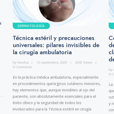
n
DERMATOLOGÍA
Técnica estéril y precauciones
C
universales: pilares invisibles de
d
la cirugía ambulatoria
c
d
by
Amolca
12 septiembre, 2025
2505
Views
0
Comments
by
0
C
En la práctica médica ambulatoria, especialmente
en procedimientos quirúrgicos cutáneos menores,
La
hay elementos que, aunque invisibles al ojo del
qu
paciente, son absolutamente esenciales para el
cut
éxito clínico y la seguridad de todos los
y n
involucrados para la Técnica estéril en cirugía
co