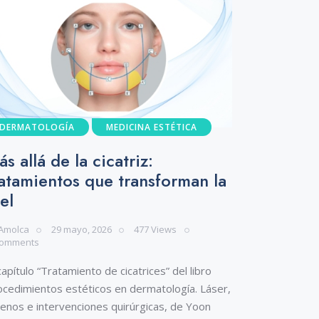
DERMATOLOGÍA
MEDICINA ESTÉTICA
s allá de la cicatriz:
ratamientos que transforman la
el
Amolca
29 mayo, 2026
477
Views
omments
capítulo “Tratamiento de cicatrices” del libro
ocedimientos estéticos en dermatología. Láser,
lenos e intervenciones quirúrgicas, de Yoon