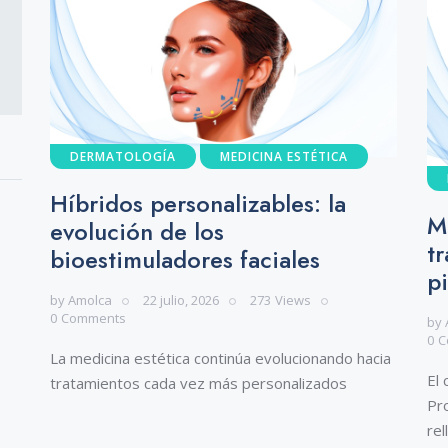
DERMATOLOGÍA
MEDICINA ESTÉTICA
Híbridos personalizables: la
Má
evolución de los
t
bioestimuladores faciales
pi
by
Amolca
22 julio, 2026
273
Views
0
Comments
by
0
C
La medicina estética continúa evolucionando hacia
El 
tratamientos cada vez más personalizados
Pr
rel