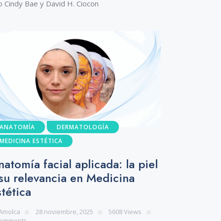
o Cindy Bae y David H. Ciocon
ANATOMÍA
DERMATOLOGÍA
MEDICINA ESTÉTICA
atomía facial aplicada: la piel
 su relevancia en Medicina
stética
Amolca
28 noviembre, 2025
5608
Views
omments