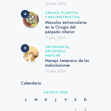
22 julio, 2026
CIRUGÍA PLÁSTICA
Y RECONSTRUCTIVA
Músculos extraoculares
en la Cirugía del
párpado inferior
17 julio, 2026
ORTODONCIA,
ORTOPEDIA
MAXILAR
Manejo temprano de las
maloclusiones
10 julio, 2026
Calendario
AGOSTO 2026
L
M
X
J
V
S
D
1
2