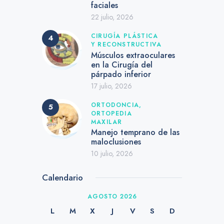
faciales
22 julio, 2026
CIRUGÍA PLÁSTICA
Y RECONSTRUCTIVA
Músculos extraoculares
en la Cirugía del
párpado inferior
17 julio, 2026
ORTODONCIA,
ORTOPEDIA
MAXILAR
Manejo temprano de las
maloclusiones
10 julio, 2026
Calendario
AGOSTO 2026
L
M
X
J
V
S
D