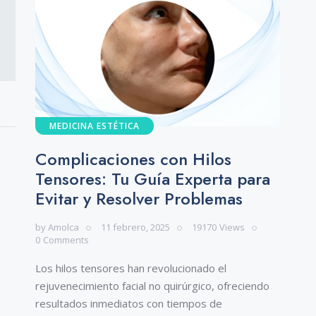
MEDICINA ESTÉTICA
Complicaciones con Hilos
Tensores: Tu Guía Experta para
Evitar y Resolver Problemas
by
Amolca
11 febrero, 2025
19170
Views
0
Comments
Los hilos tensores han revolucionado el
rejuvenecimiento facial no quirúrgico, ofreciendo
resultados inmediatos con tiempos de