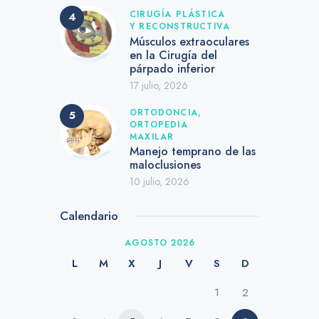
CIRUGÍA PLÁSTICA
Y RECONSTRUCTIVA
Músculos extraoculares
en la Cirugía del
párpado inferior
17 julio, 2026
ORTODONCIA,
ORTOPEDIA
MAXILAR
Manejo temprano de las
maloclusiones
10 julio, 2026
Calendario
AGOSTO 2026
L
M
X
J
V
S
D
1
2