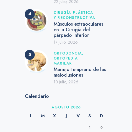
22 julio, 2026
CIRUGÍA PLÁSTICA
Y RECONSTRUCTIVA
Músculos extraoculares
en la Cirugía del
párpado inferior
17 julio, 2026
ORTODONCIA,
ORTOPEDIA
MAXILAR
Manejo temprano de las
maloclusiones
10 julio, 2026
Calendario
AGOSTO 2026
L
M
X
J
V
S
D
1
2