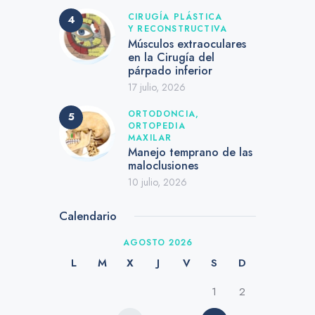
CIRUGÍA PLÁSTICA
Y RECONSTRUCTIVA
Músculos extraoculares
en la Cirugía del
párpado inferior
17 julio, 2026
ORTODONCIA,
ORTOPEDIA
MAXILAR
Manejo temprano de las
maloclusiones
10 julio, 2026
Calendario
AGOSTO 2026
L
M
X
J
V
S
D
1
2