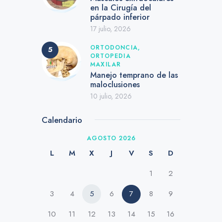
en la Cirugía del
párpado inferior
17 julio, 2026
ORTODONCIA,
ORTOPEDIA
MAXILAR
Manejo temprano de las
maloclusiones
10 julio, 2026
Calendario
AGOSTO 2026
L
M
X
J
V
S
D
1
2
3
4
5
6
7
8
9
10
11
12
13
14
15
16