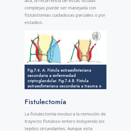
alta, la recurrencia de estas fístulas
complejas puede ser manejada con
fistulotomías cuidadosas parciales o por
estadios.
Fig.7.4. A. Fístula extraesfinteriana
secundaria a enfermedad
criptoglandular. Fig.7.4.B. Fístula
extraesfinteriana secundaria a trauma o
enfermedad pélvica. (tomada de Steven
Wexner. Cirugía de colon y recto.
Fistulectomía
Operaciones anorrectales. 2da edición)
La fistulectomía involucra la remoción de
trayecto fistuloso entero incluyendo los
tejidos circundantes. Aunque esta