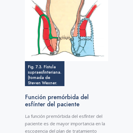
Fig. 7.3. Fístula
supraesfinteriana.
(tomada de
Steven Wexner.
Cirugía de colon
y recto.
Función premórbida del
Operaciones
esfínter del paciente
anorrectales.
2da edición)
La función premórbida del esfínter del
paciente es de mayor importancia en la
escogencia del plan de tratamiento