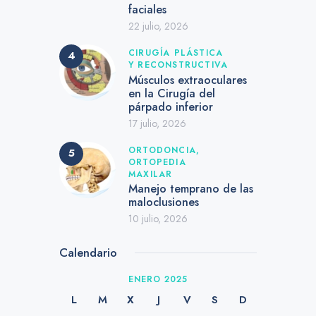
faciales
22 julio, 2026
CIRUGÍA PLÁSTICA
Y RECONSTRUCTIVA
Músculos extraoculares
en la Cirugía del
párpado inferior
17 julio, 2026
ORTODONCIA,
ORTOPEDIA
MAXILAR
Manejo temprano de las
maloclusiones
10 julio, 2026
Calendario
ENERO 2025
L
M
X
J
V
S
D