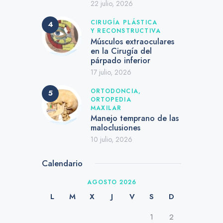
22 julio, 2026
CIRUGÍA PLÁSTICA
Y RECONSTRUCTIVA
Músculos extraoculares
en la Cirugía del
párpado inferior
17 julio, 2026
ORTODONCIA,
ORTOPEDIA
MAXILAR
Manejo temprano de las
maloclusiones
10 julio, 2026
Calendario
AGOSTO 2026
L
M
X
J
V
S
D
1
2