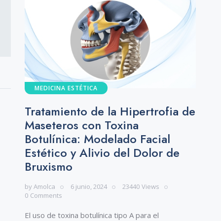
MEDICINA ESTÉTICA
Tratamiento de la Hipertrofia de
Maseteros con Toxina
Botulínica: Modelado Facial
Estético y Alivio del Dolor de
Bruxismo
by
Amolca
6 junio, 2024
23440
Views
0
Comments
El uso de toxina botulínica tipo A para el