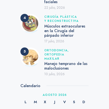
faciales
22 julio, 2026
CIRUGÍA PLÁSTICA
Y RECONSTRUCTIVA
Músculos extraoculares
en la Cirugía del
párpado inferior
17 julio, 2026
ORTODONCIA,
ORTOPEDIA
MAXILAR
Manejo temprano de las
maloclusiones
10 julio, 2026
Calendario
AGOSTO 2026
L
M
X
J
V
S
D