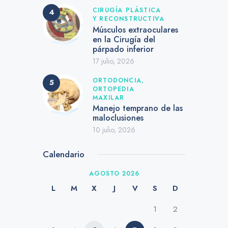
CIRUGÍA PLÁSTICA
Y RECONSTRUCTIVA
Músculos extraoculares
en la Cirugía del
párpado inferior
17 julio, 2026
ORTODONCIA,
ORTOPEDIA
MAXILAR
Manejo temprano de las
maloclusiones
10 julio, 2026
Calendario
AGOSTO 2026
L
M
X
J
V
S
D
1
2