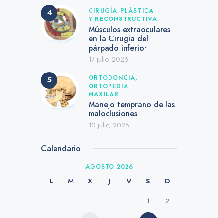
CIRUGÍA PLÁSTICA
Y RECONSTRUCTIVA
Músculos extraoculares
en la Cirugía del
párpado inferior
17 julio, 2026
ORTODONCIA,
ORTOPEDIA
MAXILAR
Manejo temprano de las
maloclusiones
10 julio, 2026
Calendario
AGOSTO 2026
L
M
X
J
V
S
D
1
2