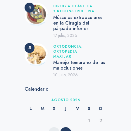
CIRUGÍA PLÁSTICA
Y RECONSTRUCTIVA
Músculos extraoculares
en la Cirugía del
párpado inferior
17 julio, 2026
ORTODONCIA,
ORTOPEDIA
MAXILAR
Manejo temprano de las
maloclusiones
10 julio, 2026
Calendario
AGOSTO 2026
L
M
X
J
V
S
D
1
2