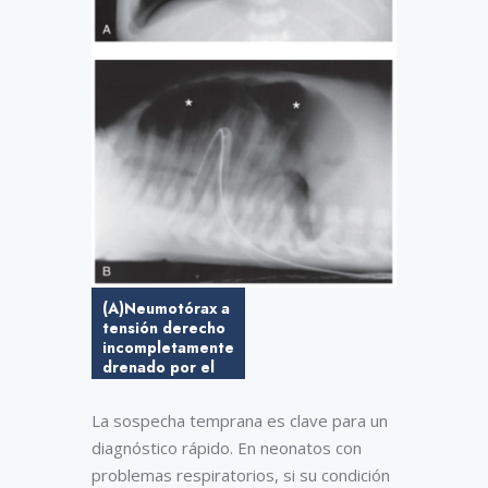
(A)Neumotórax a
tensión derecho
incompletamente
drenado por el
drenaje
intercostal. Hay
La sospecha temprana es clave para un
aplanamiento del
diafragma y un
diagnóstico rápido. En neonatos con
desplazamiento
problemas respiratorios, si su condición
de la línea media