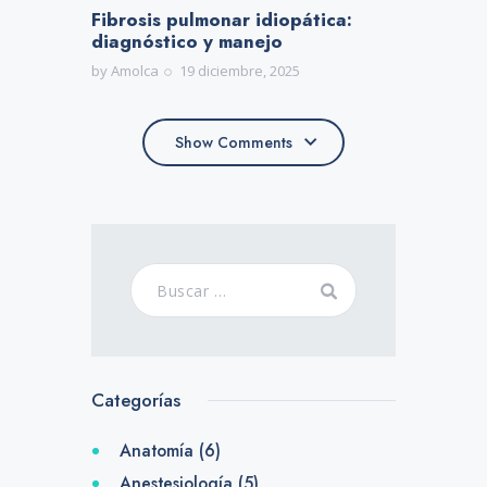
Fibrosis pulmonar idiopática:
diagnóstico y manejo
by
Amolca
19 diciembre, 2025
Show Comments
Show Comments
Categorías
Anatomía
(6)
Anestesiología
(5)