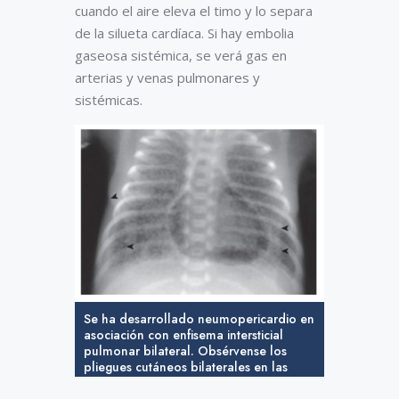
cuando el aire eleva el timo y lo separa
de la silueta cardíaca. Si hay embolia
gaseosa sistémica, se verá gas en
arterias y venas pulmonares y
sistémicas.
Se ha desarrollado neumopericardio en
asociación con enfisema intersticial
pulmonar bilateral. Obsérvense los
pliegues cutáneos bilaterales en las
bases simulando un neumotórax
(puntas de flecha). (De Arthur R. The