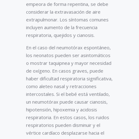
empeora de forma repentina, se debe
con compresión
del pulmón
considerar la extravasación de aire
izquierdo. (B) la
extrapulmonar. Los síntomas comunes
vista lateral
muestra que el
incluyen aumento de la frecuencia
drenaje torácico
respiratoria, quejidos y cianosis.
está angulado
posteriormente y
En el caso del neumotórax espontáneo,
no está situado
de modo ideal
los neonatos pueden ser asintomáticos
para drenar la
o mostrar taquipnea y mayor necesidad
colección
de oxígeno. En casos graves, puede
anterior y
subpulmonar de
haber dificultad respiratoria significativa,
aire (asterisco).
como aleteo nasal y retracciones
(De Arthur R. The
intercostales. Si el bebé está ventilado,
neonatal chest x-
ray. Paediatr
un neumotórax puede causar cianosis,
Respir Rev.
hipotensión, hipoxemia y acidosis
2001;2:311)
respiratoria. En estos casos, los ruidos
respiratorios pueden disminuir y el
vértice cardíaco desplazarse hacia el