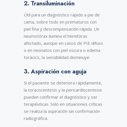
2. Transiluminación
neonatal chest x-ray. Paediatr Respir
Rev.2001;2:311)
Útil para un diagnóstico rápido a pie de
cama, sobre todo en prematuros con
piel fina y descompensación rápida. Un
neumotórax ilumina el hemitórax
afectado, aunque en casos de PIE difuso
o en neonatos con piel oscura o edema
torácico, la sensibilidad disminuye.
3. Aspiración con aguja
Neumomediastino neonatal. Obsérvese
Si el paciente se deteriora rápidamente,
la glándula timo contorneada por aire,
la toracocentesis y la pericardiocentesis
dando un aspecto de “ala de ángel”,
pueden confirmar el diagnóstico y ser
también conocido como el “signo de la
vela (spinnaker)” (puntas de flecha). (De
terapéuticas. Solo en situaciones críticas
Arthur R. The neonatal chest x-ray.
se realiza la aspiración sin confirmación
Paediatr Respir Rev.2001;2:311).
radiográfica.