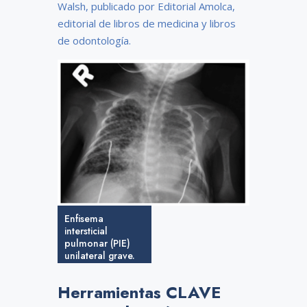
Walsh, publicado por Editorial Amolca,
editorial de libros de medicina y libros
de odontología.
Enfisema
intersticial
pulmonar (PIE)
unilateral grave.
Este lactante
nació a las 26
Herramientas CLAVE
semanas de
gestación y la