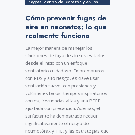
negras) dentro del corazón y en los
grandes vasos del cuello (flechas
blancas). De Bancalari E.
Cómo prevenir fugas de
Bronchopulmonary dysplasia and
neonatal chronic lung disease. En
aire en neonatos: lo que
Fanaroff AA, Martin RJ, eds. Neonatal-
realmente funciona
Perinatal Medicine Diseases of the Fetus
and Infant. 9th ed. St: Mosby-Elsevier)
La mejor manera de manejar los
síndromes de fuga de aire es evitarlos
desde el inicio con un enfoque
ventilatorio cuidadoso. En prematuros
con RDS y alto riesgo, es clave usar
ventilación suave, con presiones y
volúmenes bajos, tiempos inspiratorios
cortos, frecuencias altas y una PEEP
ajustada con precaución. Además, el
surfactante ha demostrado reducir
significativamente el riesgo de
neumotórax y PIE, y las estrategias que