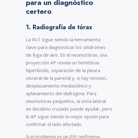
para un diagnóstico
imagen se tomó
certero
en el contexto de
una
descompensación
1. Radiografía de tórax
respiratoria a las
2 semanas de
vida. Obsérvese
La RxT sigue siendo la herramienta
la hiperinsuflación
clave para diagnosticar los síndromes
del pulmón
derecho
de fuga de aire. En el neumotórax, una
afectado.
proyección AP revela un hemitórax
hiperlúcido, separación de la pleura
visceral de la parietal y, si hay tensión,
desplazamiento mediastínico y
aplanamiento del diafragma. Para
neumotórax pequeños, la vista lateral
en decúbito cruzado puede ayudar, pero
la AP sigue siendo la mejor opción para
confirmar el lado afectado.
Si el problema es un PIE (enfisema