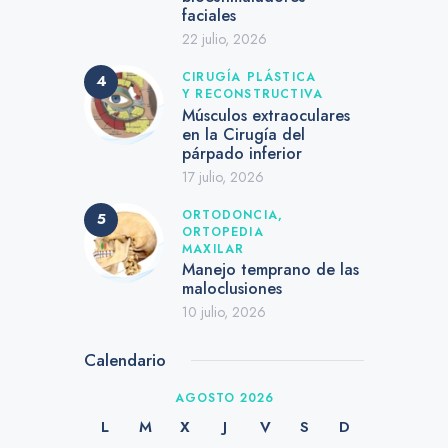
faciales
22 julio, 2026
CIRUGÍA PLÁSTICA
Y RECONSTRUCTIVA
Músculos extraoculares
en la Cirugía del
párpado inferior
17 julio, 2026
ORTODONCIA,
ORTOPEDIA
MAXILAR
Manejo temprano de las
maloclusiones
10 julio, 2026
Calendario
AGOSTO 2026
L
M
X
J
V
S
D