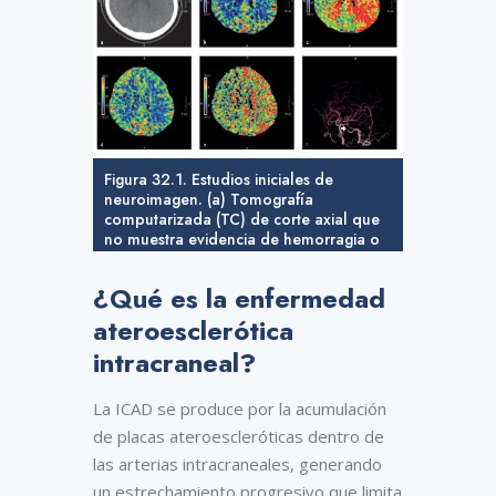
Figura 32.1. Estudios iniciales de
neuroimagen. (a) Tomografía
computarizada (TC) de corte axial que
no muestra evidencia de hemorragia o
efecto de masa. Imágenes de perfusión
cerebral que muestran (b) volumen
¿Qué es la enfermedad
cerebral relativamente normal y (c) flujo
sanguíneo cerebral, pero (d) aumento
ateroesclerótica
del tiempo hasta el pico en el territorio
intracraneal?
de la arteria carótida interna izquierda y
(e) aumento del tiempo medio de
tránsito. (f ) Angiograma tridimensional
La ICAD se produce por la acumulación
por TC que muestra una estenosis grave
de placas ateroescleróticas dentro de
de la arteria carótida interna izquierda
(flecha).
las arterias intracraneales, generando
un estrechamiento progresivo que limita