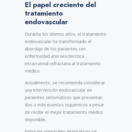
El papel creciente del
perfusión distal normal. (c) Se realizó
una trombectomía con un stent
tratamiento
recuperable Solitaire (Medtronic,
endovascular
Dublín, Irlanda). (d) Un recorrido
postrombectomía mostró reestenosis
(flecha). Se realizó una angioplastia
Durante los últimos años, el tratamiento
submáxima pero la estenosis recidivó
endovascular ha transformado el
(flecha) por lo que (e) se colocó un
stent Wingspan (Stryker Neurovascular)
abordaje de los pacientes con
para restablecer el (f ) calibre normal
enfermedad ateroesclerótica
de la MCA.
intracraneal refractaria al tratamiento
médico.
Actualmente, se recomienda considerar
una intervención endovascular en
pacientes sintomáticos que presentan
dos o más eventos isquémicos a pesar
de recibir el mejor tratamiento médico
disponible.
Entre las principales alternativas se