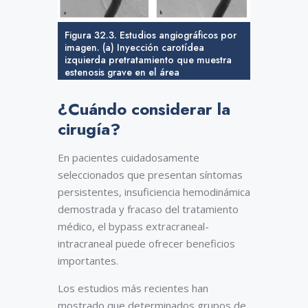
Figura 32.3. Estudios angiográficos por
imagen. (a) Inyección carotídea
izquierda pretratamiento que muestra
estenosis grave en el área
petrocavernosa de la arteria carótida
interna izquierda (flecha). (b) Imagen de
¿Cuándo considerar la
la misma zona (flecha) obtenida tras
angioplastia submáxima que mues-tra
cirugía?
reducción del área de estenosis y
aumento del flujo.
En pacientes cuidadosamente
seleccionados que presentan síntomas
persistentes, insuficiencia hemodinámica
demostrada y fracaso del tratamiento
médico, el bypass extracraneal-
intracraneal puede ofrecer beneficios
importantes.
Los estudios más recientes han
mostrado que determinados grupos de