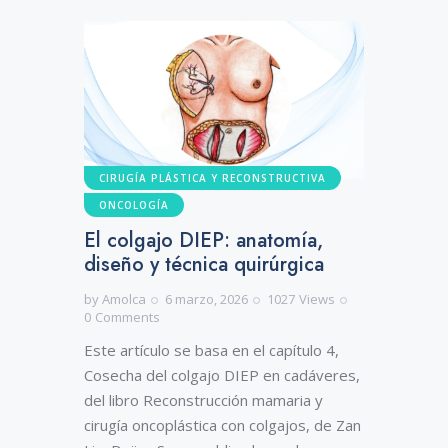
CIRUGÍA PLÁSTICA Y RECONSTRUCTIVA
ONCOLOGÍA
El colgajo DIEP: anatomía,
diseño y técnica quirúrgica
by
Amolca
6 marzo, 2026
1027
Views
0
Comments
Este artículo se basa en el capítulo 4,
Cosecha del colgajo DIEP en cadáveres,
del libro Reconstrucción mamaria y
cirugía oncoplástica con colgajos, de Zan