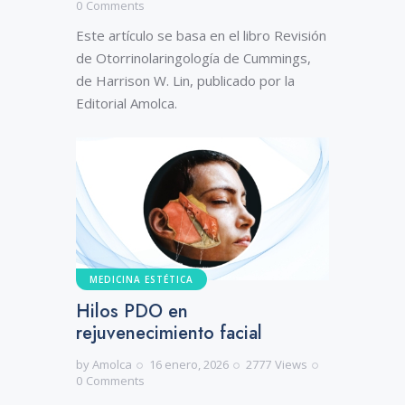
0
Comments
Este artículo se basa en el libro Revisión
de Otorrinolaringología de Cummings,
de Harrison W. Lin, publicado por la
Editorial Amolca.
MEDICINA ESTÉTICA
Hilos PDO en
rejuvenecimiento facial
by
Amolca
16 enero, 2026
2777
Views
0
Comments