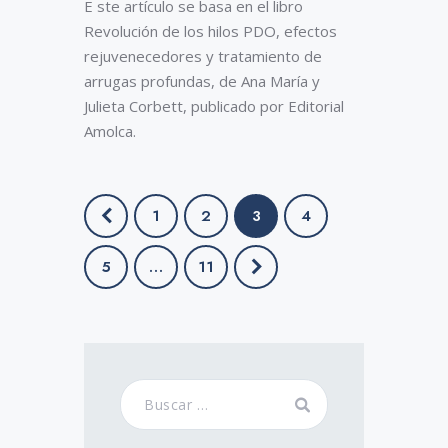
E ste artículo se basa en el libro
Revolución de los hilos PDO, efectos
rejuvenecedores y tratamiento de
arrugas profundas, de Ana María y
Julieta Corbett, publicado por Editorial
Amolca.
<
1
2
3
4
5
…
>
11