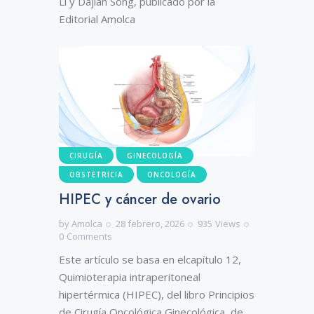
Li y Dajian Song, publicado por la
Editorial Amolca
CIRUGÍA
GINECOLOGÍA
OBSTETRICIA
ONCOLOGÍA
HIPEC y cáncer de ovario
by
Amolca
28 febrero, 2026
935
Views
0
Comments
Este artículo se basa en elcapítulo 12,
Quimioterapia intraperitoneal
hipertérmica (HIPEC), del libro Principios
de Cirugía Oncológica Ginecológica, de